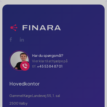
Har du spørgsmål?
Vi er klar til at hjælpe på
tlf.
+45 53 84 87 01
Hovedkontor
Gammel Køge Landevej 55, 1. sal
2500 Valby