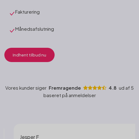
Fakturering
Månedsafslutning​
Indhent tilbud nu
Vores kunder siger
Fremragende
4.8
ud af 5
baseret på anmeldelser
Jesper F