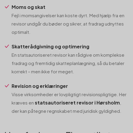
Moms og skat
Fejl i momsangivelser kan koste dyrt. Med hjælp fra en
revisor undgår du bøder og sikrer, at fradrag udnyttes
optimalt.
Skatterådgivning og optimering
En statsautoriseret revisor kan rådgive om komplekse
fradrag og fremtidig skatteplanlægning, så du betaler
korrekt – men ikke for meget.
Revision og erklæringer
Visse virksomheder er lovpligtigt revisionspligtige. Her
statsautoriseret revisor i Hørsholm
kræves en
,
der kan påtegne regnskabet med juridisk gyldighed.