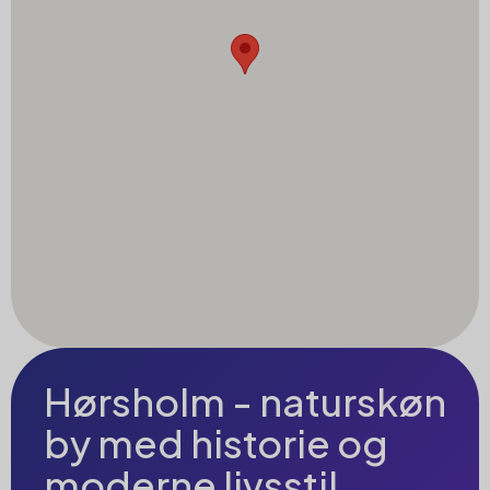
Hørsholm - naturskøn
by med historie og
moderne livsstil