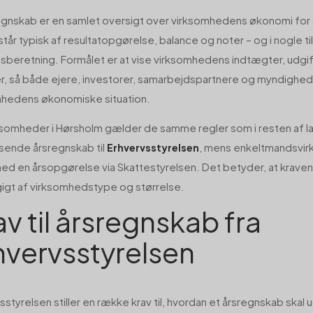
egnskab er en samlet oversigt over virksomhedens økonomi for 
tår typisk af resultatopgørelse, balance og noter – og i nogle t
sberetning. Formålet er at vise virksomhedens indtægter, udgift
r, så både ejere, investorer, samarbejdspartnere og myndighed
mhedens økonomiske situation.
ksomheder i Hørsholm gælder de samme regler som i resten af la
dsende årsregnskab til
, mens enkeltmandsvi
Erhvervsstyrelsen
ed en årsopgørelse via Skattestyrelsen. Det betyder, at kraven
gt af virksomhedstype og størrelse.
av til årsregnskab fra
hvervsstyrelsen
sstyrelsen stiller en række krav til, hvordan et årsregnskab ska