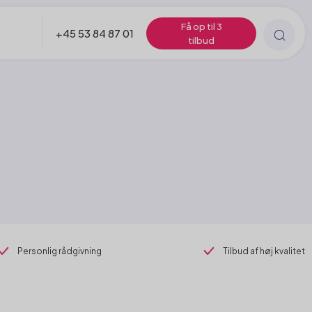
Få op til 3
+45 53 84 87 01
tilbud
Personlig rådgivning
Tilbud af høj kvalitet