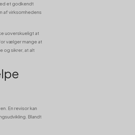
 med et godkendt
on af virksomhedens
e uoverskueligt at
rfor vælger mange at
e og sikrer, at alt
ælpe
ven. En revisor kan
ngsudvikling. Blandt