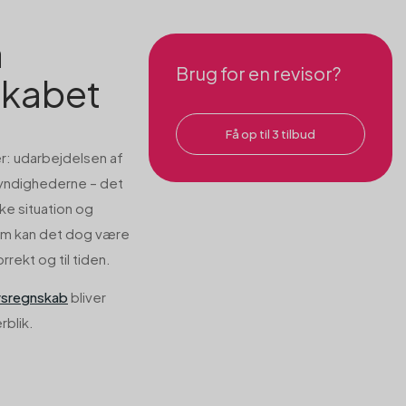
å
Brug for en revisor?
skabet
Få op til 3 tilbud
er: udarbejdelsen af
 myndighederne – det
ke situation og
olm kan det dog være
rrekt og til tiden.
rsregnskab
bliver
rblik.