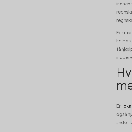
indsend
regnska
regnska
For man
holde s
få hjæl
indbere
Hv
me
En
loka
også hj
andet k