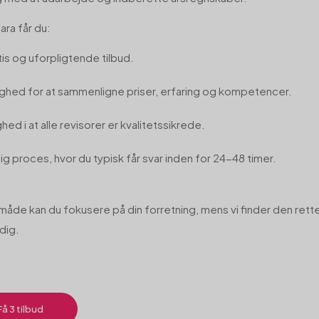
ara får du:
is og uforpligtende tilbud.
ighed for at sammenligne priser, erfaring og kompetencer.
hed i at alle revisorer er kvalitetssikrede.
ig proces, hvor du typisk får svar inden for 24-48 timer.
måde kan du fokusere på din forretning, mens vi finder den rette
dig.
Få 3 tilbud