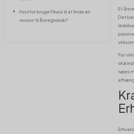
Et årsr
Hvorfor bruge Finara til at finde en
Det bes
revisor til årsregnskab?
ledelse
passive
virkso
For vir
skal in
nøjes m
afhængi
Kr
Er
Erhverv