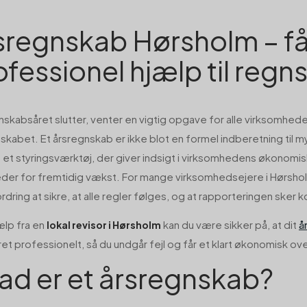
sregnskab Hørsholm – f
ofessionel hjælp til regn
nskabsåret slutter, venter en vigtig opgave for alle virksomhed
skabet. Et årsregnskab er ikke blot en formel indberetning til
 et styringsværktøj, der giver indsigt i virksomhedens økonomis
der for fremtidig vækst. For mange virksomhedsejere i Hørsh
rdring at sikre, at alle regler følges, og at rapporteringen sker ko
lp fra en
kan du være sikker på, at dit
å
lokal revisor i Hørsholm
et professionelt, så du undgår fejl og får et klart økonomisk ove
ad er et årsregnskab?