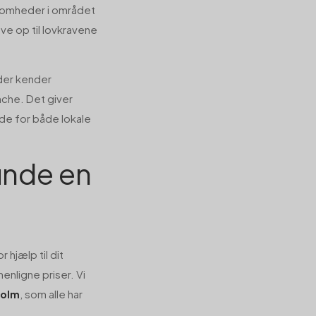
ksomheder i området
eve op til lovkravene
der kender
nche. Det giver
jde for både lokale
finde en
 hjælp til dit
enligne priser. Vi
, som alle har
holm