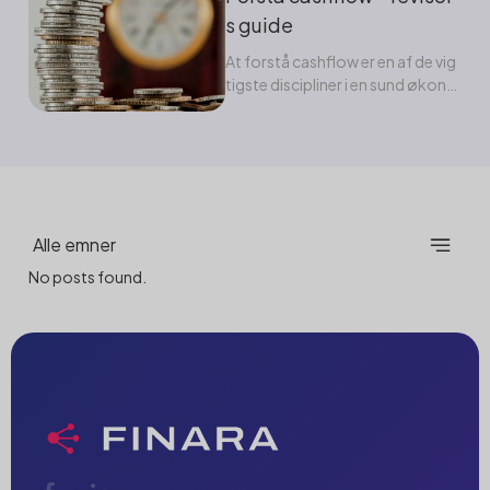
s guide
At forstå cashflow er en af de vig
tigste discipliner i en sund økono
mistyring....
Alle emner
No posts found.