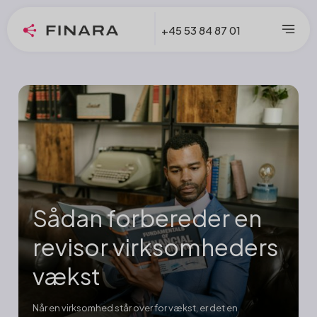
+45 53 84 87 01
Sådan forbereder en
revisor virksomheders
vækst
Når en virksomhed står over for vækst, er det en