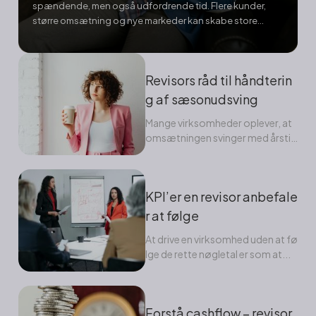
spændende, men også udfordrende tid. Flere kunder,
større omsætning og nye markeder kan skabe store
muligheder, men uden den rette forberedelse risikerer
man at miste overblikket og bremse udviklingen. Her...
Revisors råd til håndterin
g af sæsonudsving
Mange virksomheder oplever, at
omsætningen svinger med årstid
erne. For nogle betyder det travl
e...
KPI’er en revisor anbefale
r at følge
At drive en virksomhed uden at fø
lge de rette nøgletal er som at...
Forstå cashflow – revisor