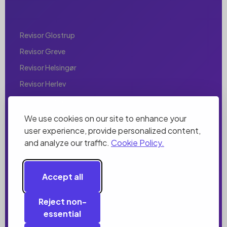
Revisor Glostrup
Revisor Greve
Revisor Helsingør
Revisor Herlev
Revisor Hillerød
Revisor Hjørring
We use cookies on our site to enhance your
user experience, provide personalized content,
Revisor Holbæk
and analyze our traffic.
Cookie Policy.
Revisor Holstebro
Revisor Horsens
Accept all
Revisor Hørsholm
Revisor Hvidovre
Reject non-
essential
Revisor Ishøj