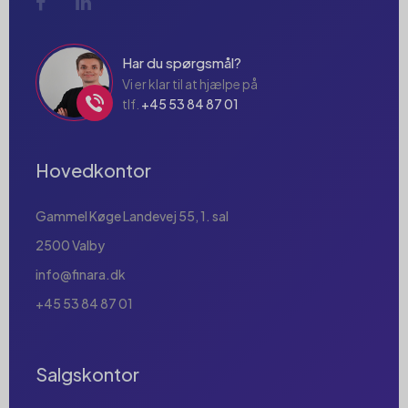
Har du spørgsmål?
Vi er klar til at hjælpe på
tlf.
+45 53 84 87 01
Hovedkontor
Gammel Køge Landevej 55, 1. sal
2500 Valby
info@finara.dk
+45 53 84 87 01
Salgskontor